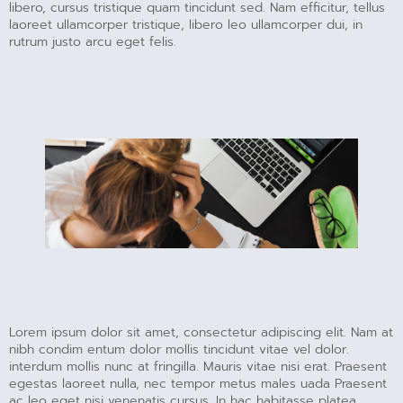
libero, cursus tristique quam tincidunt sed. Nam efficitur, tellus
laoreet ullamcorper tristique, libero leo ullamcorper dui, in
rutrum justo arcu eget felis.
Lorem ipsum dolor sit amet, consectetur adipiscing elit. Nam at
nibh condim entum dolor mollis tincidunt vitae vel dolor.
interdum mollis nunc at fringilla. Mauris vitae nisi erat. Praesent
egestas laoreet nulla, nec tempor metus males uada Praesent
ac leo eget nisi venenatis cursus. In hac habitasse platea