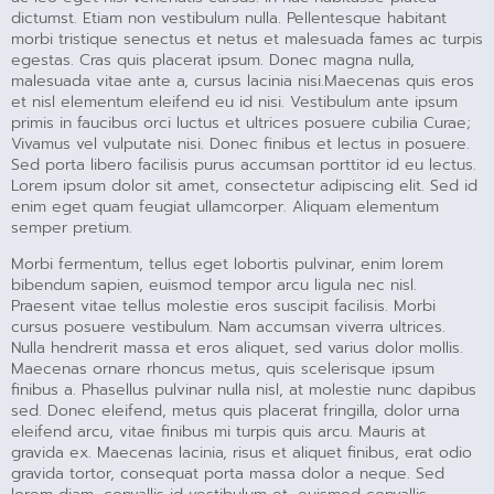
dictumst. Etiam non vestibulum nulla. Pellentesque habitant
morbi tristique senectus et netus et malesuada fames ac turpis
egestas. Cras quis placerat ipsum. Donec magna nulla,
malesuada vitae ante a, cursus lacinia nisi.Maecenas quis eros
et nisl elementum eleifend eu id nisi. Vestibulum ante ipsum
primis in faucibus orci luctus et ultrices posuere cubilia Curae;
Vivamus vel vulputate nisi. Donec finibus et lectus in posuere.
Sed porta libero facilisis purus accumsan porttitor id eu lectus.
Lorem ipsum dolor sit amet, consectetur adipiscing elit. Sed id
enim eget quam feugiat ullamcorper. Aliquam elementum
semper pretium.
Morbi fermentum, tellus eget lobortis pulvinar, enim lorem
bibendum sapien, euismod tempor arcu ligula nec nisl.
Praesent vitae tellus molestie eros suscipit facilisis. Morbi
cursus posuere vestibulum. Nam accumsan viverra ultrices.
Nulla hendrerit massa et eros aliquet, sed varius dolor mollis.
Maecenas ornare rhoncus metus, quis scelerisque ipsum
finibus a. Phasellus pulvinar nulla nisl, at molestie nunc dapibus
sed. Donec eleifend, metus quis placerat fringilla, dolor urna
eleifend arcu, vitae finibus mi turpis quis arcu. Mauris at
gravida ex. Maecenas lacinia, risus et aliquet finibus, erat odio
gravida tortor, consequat porta massa dolor a neque. Sed