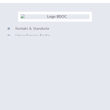
Kontakt & Standorte
Unser Service für Sie
Barrierefreiheitserklärung
Datenschutzerklärung
Impressum
Cookie-Richtlinie (EU)
©2026, AUGENZENTRUM RUHR + AUGENZENTRUM
BERG